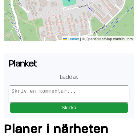
Se planen på Google Maps
Leaflet
|
© OpenStreetMap contributors
Planket
Laddar.
Skicka
Planer i närheten