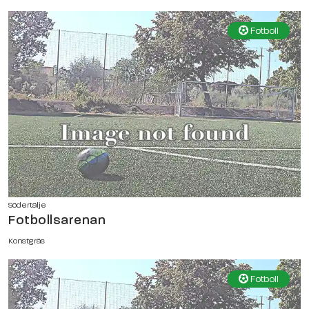
Fotboll
Södertälje
Fotbollsarenan
Konstgräs
Fotboll