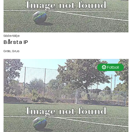
Södertälje
Bårsta IP
Gräs, Grus
Fotboll