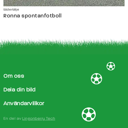
Södertälje
Ronna spontanfotboll
Om oss
Dela din bild
Användarvillkor
En del av
Lingonberry Tech