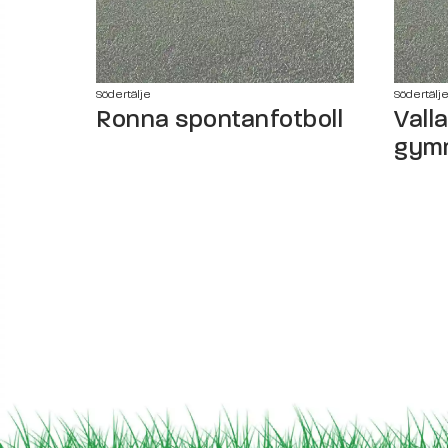
Södertälje
Södertälj
Ronna spontanfotboll
Vall
gymn