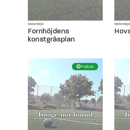
Södertälje
Södertälj
Fornhöjdens
Hovs
konstgräsplan
Fotboll