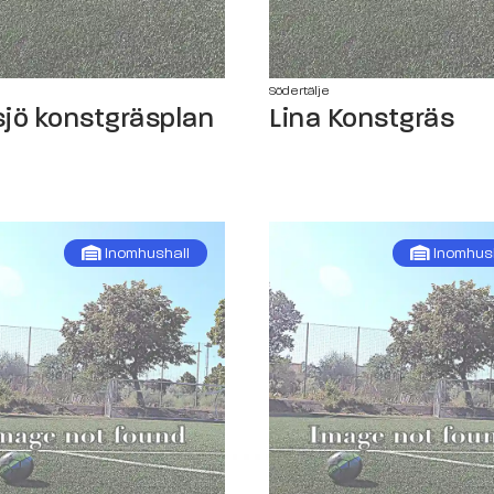
e
Södertälje
jö konstgräsplan
Lina Konstgräs
Inomhushall
Inomhus