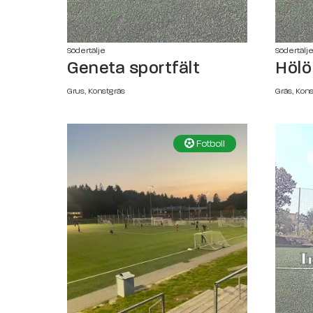
Södertälje
Södertälj
Geneta sportfält
Hölö
Grus, Konstgräs
Gräs, Kon
Fotboll