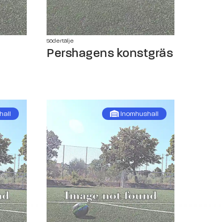
Södertälje
Pershagens konstgräs
hall
Inomhushall