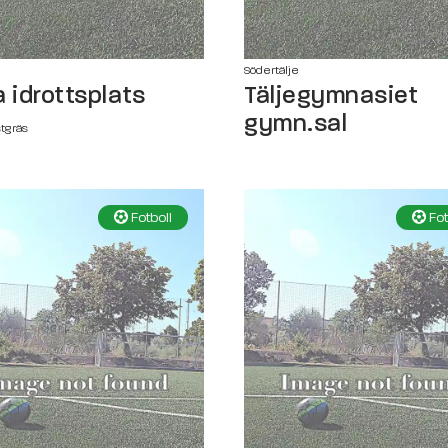
e
Södertälje
a idrottsplats
Täljegymnasiet
gymn.sal
stgräs
Fotboll
Fot