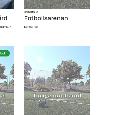
Södertälje
ård
Fotbollsarenan
manna, 7-
Konstgräs
boll