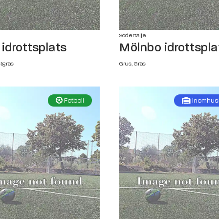
e
Södertälje
 idrottsplats
Mölnbo idrottspla
stgräs
Grus, Gräs
Fotboll
Inomhus