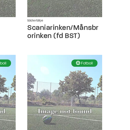
Södertälje
Scaniarinken/Månsbr
orinken (fd BST)
boll
Fotboll