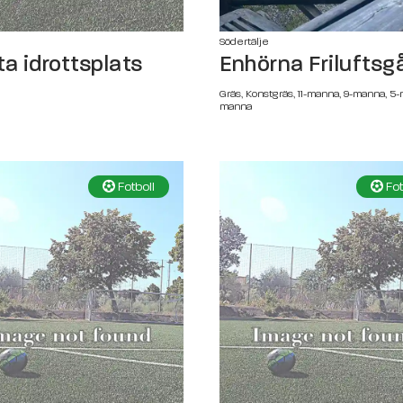
e
Södertälje
ta idrottsplats
Enhörna Friluftsg
Gräs, Konstgräs, 11-manna, 9-manna, 5-
manna
Fotboll
Fot