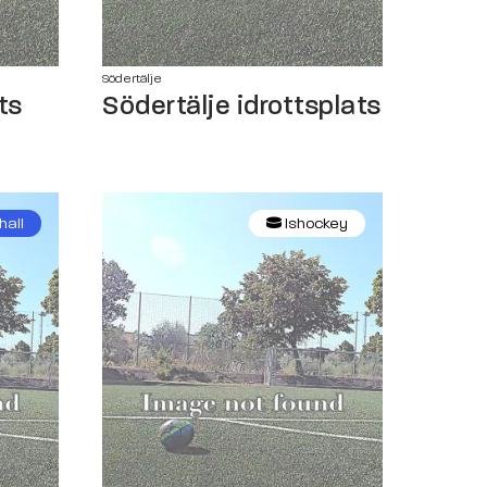
Södertälje
ts
Södertälje idrottsplats
hall
Ishockey