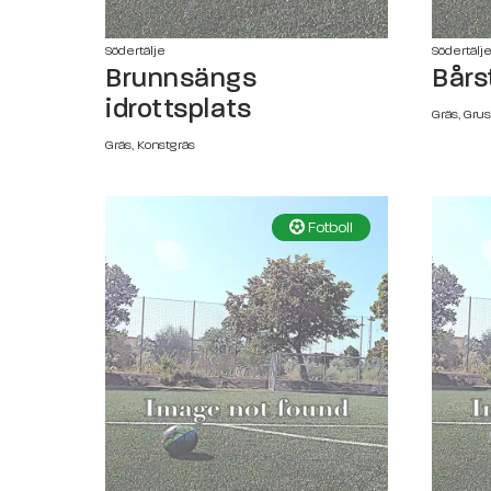
Södertälje
Södertälj
Brunnsängs
Bårs
idrottsplats
Gräs, Grus
Gräs, Konstgräs
Fotboll