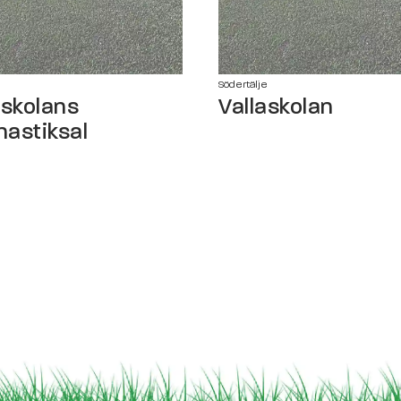
e
Södertälje
askolans
Vallaskolan
astiksal