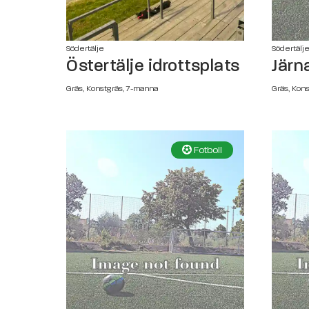
Södertälje
Södertälj
Östertälje idrottsplats
Järn
Gräs, Konstgräs, 7-manna
Gräs, Kon
Fotboll